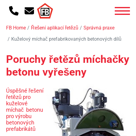
FB Home
Řešení aplikací řetězů
Správná praxe
Kuželový míchač prefabrikovaných betonových dílů
Poruchy řetězů míchačky
betonu vyřešeny
Úspěšné řešení
řetězů pro
kuželové
míchač betonu
pro výrobu
betonových
prefabrikátů