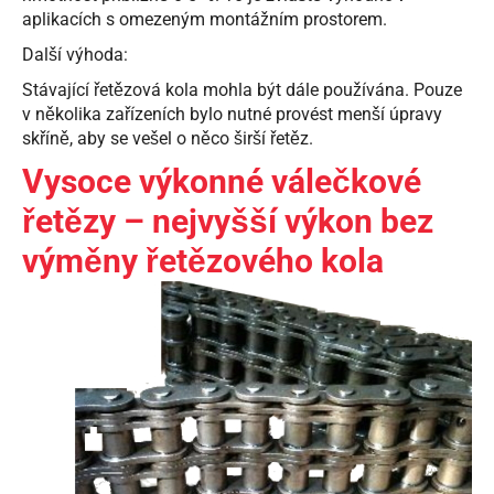
aplikacích s omezeným montážním prostorem.
Další výhoda:
Stávající řetězová kola mohla být dále používána. Pouze
v několika zařízeních bylo nutné provést menší úpravy
skříně, aby se vešel o něco širší řetěz.
Vysoce výkonné válečkové
řetězy – nejvyšší výkon bez
výměny řetězového kola