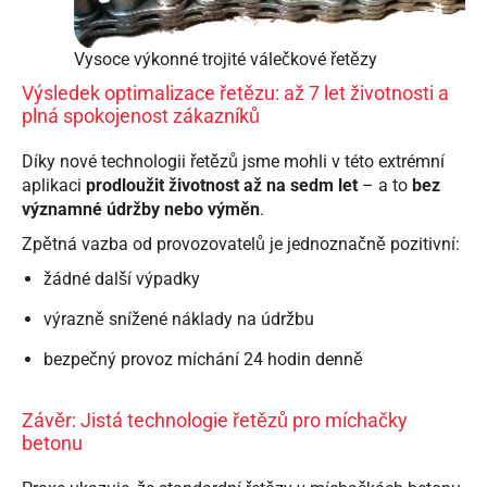
Vysoce výkonné trojité válečkové řetězy
Výsledek optimalizace řetězu: až 7 let životnosti a
plná spokojenost zákazníků
Díky nové technologii řetězů jsme mohli v této extrémní
aplikaci
prodloužit životnost až na sedm let
– a to
bez
významné údržby nebo výměn
.
Zpětná vazba od provozovatelů je jednoznačně pozitivní:
žádné další výpadky
výrazně snížené náklady na údržbu
bezpečný provoz míchání 24 hodin denně
Závěr: Jistá technologie řetězů pro míchačky
betonu