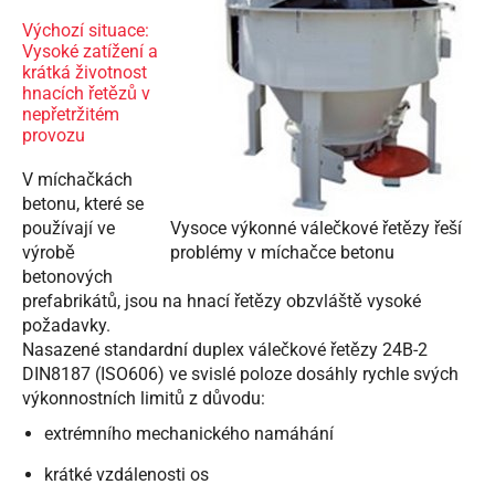
Výchozí situace:
Vysoké zatížení a
krátká životnost
hnacích řetězů v
nepřetržitém
provozu
V míchačkách
betonu, které se
používají ve
Vysoce výkonné válečkové řetězy řeší
výrobě
problémy v míchačce betonu
betonových
prefabrikátů, jsou na hnací řetězy obzvláště vysoké
požadavky.
Nasazené standardní duplex válečkové řetězy 24B-2
DIN8187 (ISO606) ve svislé poloze dosáhly rychle svých
výkonnostních limitů z důvodu:
extrémního mechanického namáhání
krátké vzdálenosti os