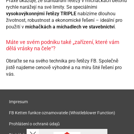
Praxe ukazuje, že standardní řetězy v míchačkách betonu
rychle narážejí na své limity. Se speciálními
vysokovýkonnými řetězy TRIPLE
nabízíme dlouhou
životnost, robustnost a ekonomické řešení – ideální pro
použití v
míchačkách a míchadlech ve stavebnictví
.
Máte ve svém podniku také „zařízení, které vám
dělá vrásky na čele“?
Obraťte se na svého technika pro řetězy FB. Společně
jistě najdeme cenově výhodné a na míru šité řešení pro
vás.
Impresum
FB Ketten funkce oznamovatele (Whistleblower Function)
Prohlášení o ochraně údajů