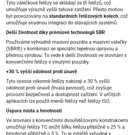
Tyto válečkové řetězy se skládají ze tří řetězů, což
umožňuje výrazně vyšší tahové zatížení. Přesto mohou
být provozovány na
standardních řetězových kolech
, což
umožňuje snadnou integraci do stávajících systémů.
Delší životnost díky prémiové technologii SBR
Používáme výhradně masivní pouzdra a masivní válečky
(SBR®) v kombinaci se speciální tepelnou úpravou a
přesnou výrobou. To vede k delší životnosti ve srovnání s
konvenčními řetězy s vinutými pouzdry.
+30 % vyšší odolnost proti únavě
Tyto vysoce výkonné řetězy nabízejí o 30 % vyšší
odolnost proti únavě (trvalá pevnost), což zvyšuje
provozní bezpečnost a dostupnost zařízení. V určitých
aplikacích lze použít menší řetězy než řetězy ISO.
Úspora místa a hmotnosti
Ve srovnání s konvenčními dvouřetězovými konstrukcemi
umožňují řetězy TC snížit šířku řetězu přibližně o 25 % a
hmotnost přibližně o 5 %. To je zvláště výhodné v