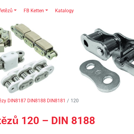
řetězů
FB Ketten
Katalogy
tězy DIN8187 DIN8188 DIN8181
120
tězů 120 – DIN 8188