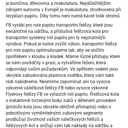
je buničina, dřevovina a makulatura. Nejdůležitějším
zdrojem suroviny v Evropě je makulatura, zhodnocená při
recyklaci papíru. Díky tomu není nutné kácet tolik stromů.
FB vyrábí pro role papíru transportní řetězy, které jsou
nenáročné na údržbu, a příslušná řetězová kola pro
transportní systémy rolí papíru pro ty nejznámější
výrobce. Pokud je nutné zvýšit výkon, transportní řetězy
pro role papíru optimalizujeme tak, aby se snížilo
opotřebení v kloubu a kladek. Máme různé přístupy, které
se nám osvědčily v praxi, a vytváříme řešení, která
odpovídají vašim požadavkům. Ve zpětném vedení jsou
obvykle zabudována plastová vodítka, která vám také
rádi nabídneme. Nesmíme zapomínat ani na vysoce
výkonné válečkové řetězy FB nebo vysoce výkonné
Flyerovy řetězy FB ve výtazích rolí papíru. Řetězová kola
s induktivně tvrzenými boky zubů v děleném provedení
(protože kola jsou obvykle obtížně přístupná) nebo s
jednotlivými vyměnitelnými zubovými segmenty
prodlužují životnost vašich válečkových řetězů a
řetězových kol a snižují vám tak náklady na údržbu a