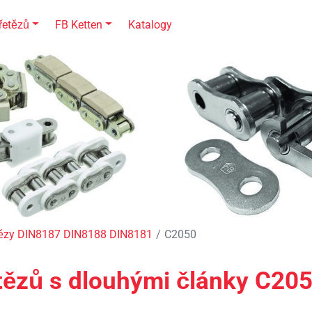
řetězů
FB Ketten
Katalogy
tězy DIN8187 DIN8188 DIN8181
C2050
ězů s dlouhými články C205