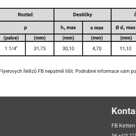
yerovych řetězů FB nepatrně lišit. Podrobné informace vám poda
Konta
FB Ketten
Tel:
+420 777