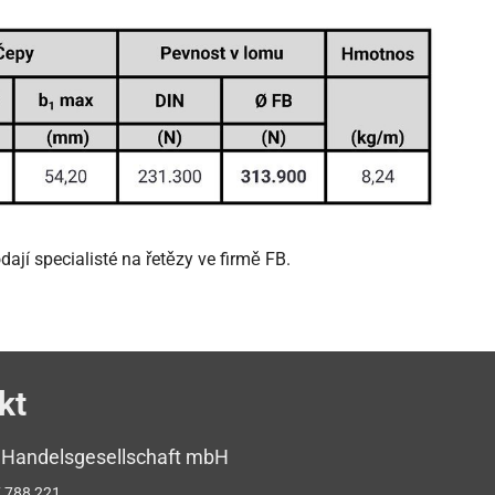
jí specialisté na řetězy ve firmě FB.
kt
 Handelsgesellschaft mbH
 788 221