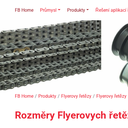
FB Home
Průmysl
Produkty
Řešení aplikací 
FB Home
Produkty
Flyerovy řetězy
Flyerovy řetězy
Rozměry Flyerovych řetě